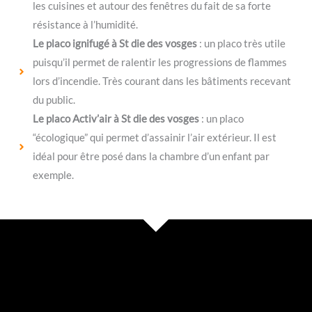
les cuisines et autour des fenêtres du fait de sa forte
résistance à l’humidité.
Le placo ignifugé à St die des vosges
: un placo très utile
puisqu’il permet de ralentir les progressions de flammes
lors d’incendie. Très courant dans les bâtiments recevant
du public.
Le placo Activ’air à St die des vosges
: un placo
“écologique” qui permet d’assainir l’air extérieur. Il est
idéal pour être posé dans la chambre d’un enfant par
exemple.