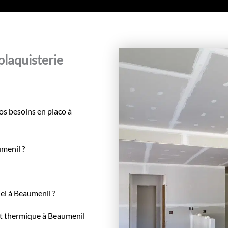
plaquisterie
os besoins en placo à
umenil ?
el à Beaumenil ?
ort thermique à Beaumenil