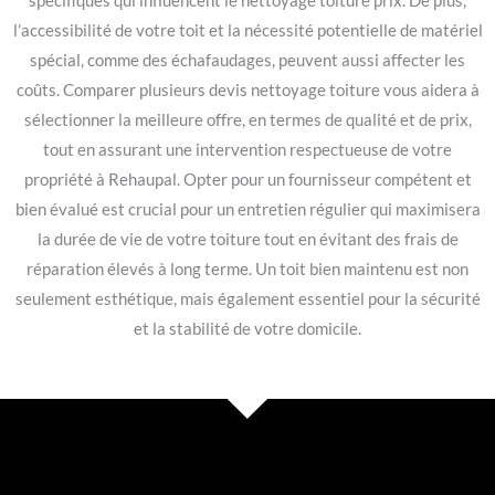
spécifiques qui influencent le nettoyage toiture prix. De plus,
l’accessibilité de votre toit et la nécessité potentielle de matériel
spécial, comme des échafaudages, peuvent aussi affecter les
coûts. Comparer plusieurs devis nettoyage toiture vous aidera à
sélectionner la meilleure offre, en termes de qualité et de prix,
tout en assurant une intervention respectueuse de votre
propriété à Rehaupal. Opter pour un fournisseur compétent et
bien évalué est crucial pour un entretien régulier qui maximisera
la durée de vie de votre toiture tout en évitant des frais de
réparation élevés à long terme. Un toit bien maintenu est non
seulement esthétique, mais également essentiel pour la sécurité
et la stabilité de votre domicile.