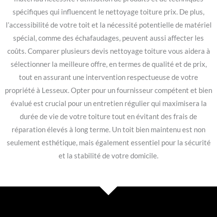
spécifiques qui influencent le nettoyage toiture prix. De plus,
l’accessibilité de votre toit et la nécessité potentielle de matériel
spécial, comme des échafaudages, peuvent aussi affecter les
coûts. Comparer plusieurs devis nettoyage toiture vous aidera à
sélectionner la meilleure offre, en termes de qualité et de prix,
tout en assurant une intervention respectueuse de votre
propriété à Lesseux. Opter pour un fournisseur compétent et bien
évalué est crucial pour un entretien régulier qui maximisera la
durée de vie de votre toiture tout en évitant des frais de
réparation élevés à long terme. Un toit bien maintenu est non
seulement esthétique, mais également essentiel pour la sécurité
et la stabilité de votre domicile.