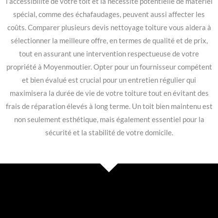
l’accessibilité de votre toit et la nécessité potentielle de matériel
spécial, comme des échafaudages, peuvent aussi affecter les
coûts. Comparer plusieurs devis nettoyage toiture vous aidera à
sélectionner la meilleure offre, en termes de qualité et de prix,
tout en assurant une intervention respectueuse de votre
propriété à Moyenmoutier. Opter pour un fournisseur compétent
et bien évalué est crucial pour un entretien régulier qui
maximisera la durée de vie de votre toiture tout en évitant des
frais de réparation élevés à long terme. Un toit bien maintenu est
non seulement esthétique, mais également essentiel pour la
sécurité et la stabilité de votre domicile.