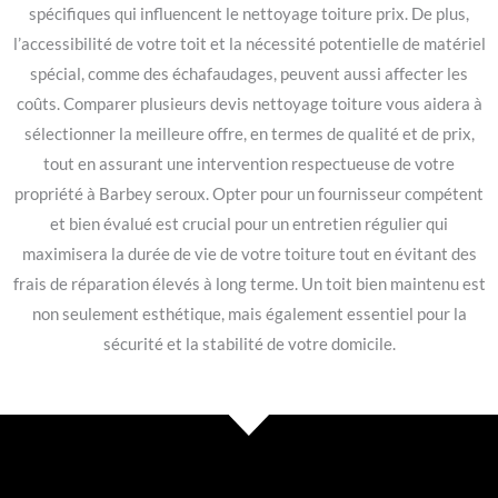
spécifiques qui influencent le nettoyage toiture prix. De plus,
l’accessibilité de votre toit et la nécessité potentielle de matériel
spécial, comme des échafaudages, peuvent aussi affecter les
coûts. Comparer plusieurs devis nettoyage toiture vous aidera à
sélectionner la meilleure offre, en termes de qualité et de prix,
tout en assurant une intervention respectueuse de votre
propriété à Barbey seroux. Opter pour un fournisseur compétent
et bien évalué est crucial pour un entretien régulier qui
maximisera la durée de vie de votre toiture tout en évitant des
frais de réparation élevés à long terme. Un toit bien maintenu est
non seulement esthétique, mais également essentiel pour la
sécurité et la stabilité de votre domicile.