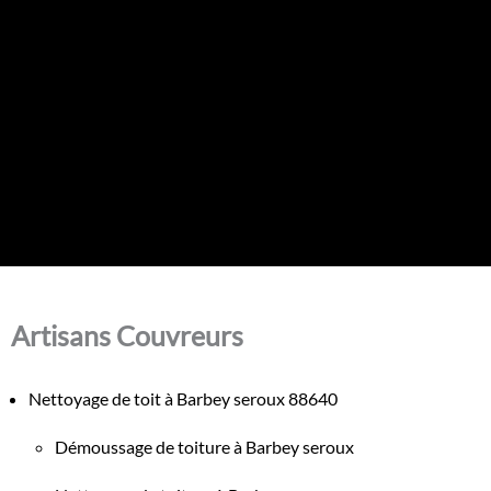
Artisans Couvreurs
Nettoyage de toit à Barbey seroux 88640
Démoussage de toiture à Barbey seroux