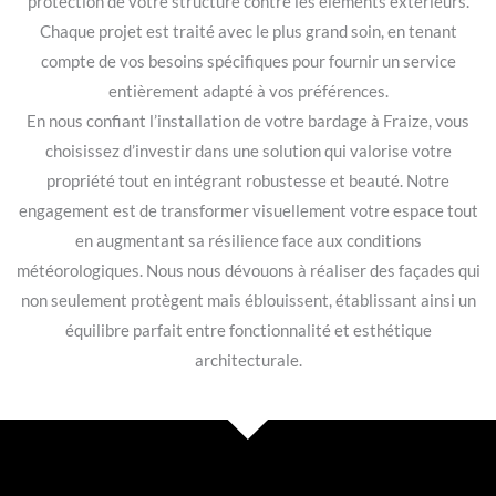
protection de votre structure contre les éléments extérieurs.
Chaque projet est traité avec le plus grand soin, en tenant
compte de vos besoins spécifiques pour fournir un service
entièrement adapté à vos préférences.
En nous confiant l’installation de votre bardage à Fraize, vous
choisissez d’investir dans une solution qui valorise votre
propriété tout en intégrant robustesse et beauté. Notre
engagement est de transformer visuellement votre espace tout
en augmentant sa résilience face aux conditions
météorologiques. Nous nous dévouons à réaliser des façades qui
non seulement protègent mais éblouissent, établissant ainsi un
équilibre parfait entre fonctionnalité et esthétique
architecturale.