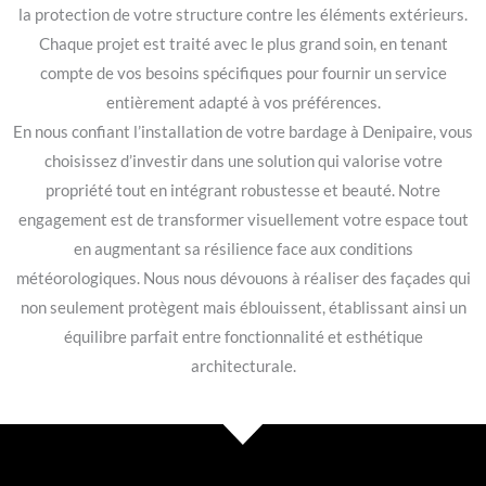
la protection de votre structure contre les éléments extérieurs.
Chaque projet est traité avec le plus grand soin, en tenant
compte de vos besoins spécifiques pour fournir un service
entièrement adapté à vos préférences.
En nous confiant l’installation de votre bardage à Denipaire, vous
choisissez d’investir dans une solution qui valorise votre
propriété tout en intégrant robustesse et beauté. Notre
engagement est de transformer visuellement votre espace tout
en augmentant sa résilience face aux conditions
météorologiques. Nous nous dévouons à réaliser des façades qui
non seulement protègent mais éblouissent, établissant ainsi un
équilibre parfait entre fonctionnalité et esthétique
architecturale.