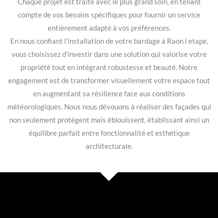
Chaque projet est traité avec le plus grand soin, en tenant
compte de vos besoins spécifiques pour fournir un service
entièrement adapté à vos préférences.
En nous confiant l’installation de votre bardage à Raon l etape,
vous choisissez d’investir dans une solution qui valorise votre
propriété tout en intégrant robustesse et beauté. Notre
engagement est de transformer visuellement votre espace tout
en augmentant sa résilience face aux conditions
météorologiques. Nous nous dévouons à réaliser des façades qui
non seulement protègent mais éblouissent, établissant ainsi un
équilibre parfait entre fonctionnalité et esthétique
architecturale.